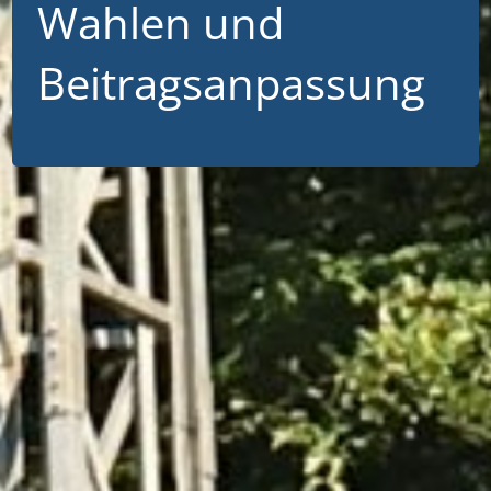
Wahlen und
Beitragsanpassung
18.01.2026
Zur jährlichen Generalversammlung waren am
Samstagabend 113 Schützenbrüder in die Grafschafter
Schützenhalle gekommen. Zuvor hatte Pastor Stipp in
der Pfarrkirche die Schützenmesse für die lebenden
und verstorbenen Mitglieder gefeiert. In der Halle hatte
Beisitzer Reinhard Dünnebacke bereits den Kochlöffel
geschwungen und alle ließen sich zu Beginn leckere
Currywurstsuppe und Erbseneintopf schmecken.