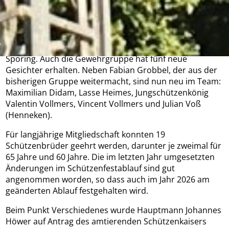
werden, da Hubertus Vollmers aus privaten Gründen
vorzeitig aus seinem Amt ausscheiden wollte.
Ernannt wurden als 2. Zugoffizier Stefan Schmidt und
als Königsoffiziere Paul Hennecke und Maximilian
Sporing. Auch die Gewehrgruppe hat fünf neue
Gesichter erhalten. Neben Fabian Grobbel, der aus der
bisherigen Gruppe weitermacht, sind nun neu im Team:
Maximilian Didam, Lasse Heimes, Jungschützenkönig
Valentin Vollmers, Vincent Vollmers und Julian Voß
(Henneken).
Für langjährige Mitgliedschaft konnten 19
Schützenbrüder geehrt werden, darunter je zweimal für
65 Jahre und 60 Jahre. Die im letzten Jahr umgesetzten
Änderungen im Schützenfestablauf sind gut
angenommen worden, so dass auch im Jahr 2026 am
geänderten Ablauf festgehalten wird.
Beim Punkt Verschiedenes wurde Hauptmann Johannes
Höwer auf Antrag des amtierenden Schützenkaisers