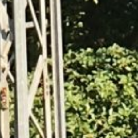
Die Tagesordnung startete mit den obligatorischen
Kassen- und Jahresberichten. Der 1. Brudermeister
Tobias Cordes berichtete von einem ereignisreichen
Jubiläumsjahr und Kassierer Andreas Rickert stellte
beim Kassenbericht detaillierte Aufstellungen der
beiden Schützenfeste vor. Um den Verein für die
kommenden Jahre finanziell gut aufzustellen, beschloss
die Versammlung eine Anpassung des Jahresbeitrags
von 23 € auf 35 €.
Beim Tagesordnungspunkt Wahlen wurden der 2.
Brudermeister Felix Beste und Schriftführer Frank
Hardebusch wiedergewählt. Beisitzer Bernd Lutter
stellte sich nicht mehr zur Wahl und nahm den Dank
vom 1. Brudermeister für die geleistete Vorstandsarbeit
entgegen. Für ihn wurde Lukas Hanses als neuer
Beisitzer gewählt. Beisitzer Peter Saßmannshausen und
Adjutant Matthias Klauke wurden ebenfalls für weitere
drei Jahre in ihren Ämtern bestätigt. Mit Jan-Hendrik
Hoffmann konnte zudem ein neuer Fähnrich gefunden