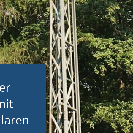
er
mit
ilaren