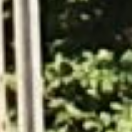
Einladung zum Adventskaffee für unsere
Seniorinnen und Senioren
Zum traditionellen Adventskaffee lädt die St.
Sebastian Schützenbruderschaft Grafschaft alle
älteren Einheimischen unserer Orte herzlich ein.
Beginn ist am 1. Adventssonntag, 30. November 2025
um 15.00 Uhr in der Grafschafter Schützenhalle.