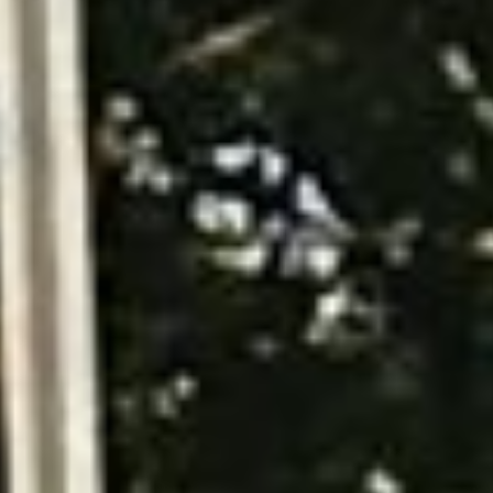
Frohe Weihnachten und ein gesundes und
glückliches Jahr 2026!
Die St. Sebastian Schützenbruderschaft Grafschaft
wünscht allen Mitgliedern, Dorfbewohnern/innen
und Gästen ein frohes Weihnachtsfest, besinnliche
Feiertage und ein gesundes und glückliches Jahr
2026! Ein besonderer Dank gilt allen Sponsoren und
Helfern, die uns im Jubiläumsjahr bei den
verschiedenen Aktivitäten finanziell und tatkräftig
unterstützt haben.