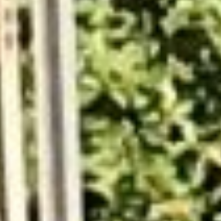
Gemeinsames Innehalten der Vereine zum
Volkstrauertag
16.11.2025 Die Schützenbruderschaft hatte am
Vorabend des Volkstrauertags zur Gedenkfeier am
Ehrenmal eingeladen. Nach der Abendmesse, bei der
die Fahnenabordnungen der örtlichen Vereine
bereits am Altar standen, stellte sich der Zug vor der
Kirche auf. Dem Tambourkorps Grafschaft folgten die
Fahnen, der Schützenvorstand und etwa 25
Schützenbrüder, die mit Schützenhut angetreten
waren. Gegen 18.00 Uhr…
Gemeinsames Innehalten
der Vereine zum Volkstrauertag
weiterlesen