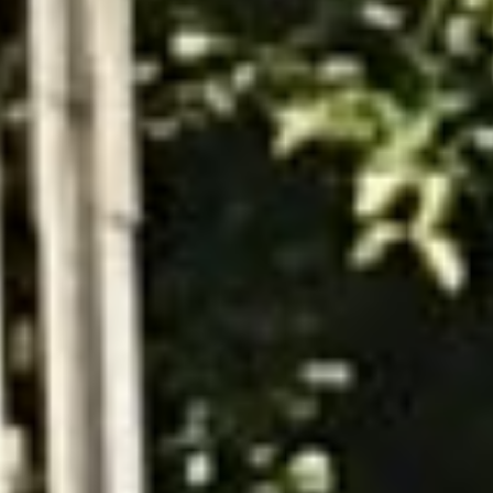
eingeladen. Etwa 80 Seniorinnen und Senioren, einige
Schwestern des Klosters sowie Pastor Stipp, Vikar
Jaison und die amtierenden Majestäten waren der
Einladung gefolgt. Die von den Vorstandsfrauen
gebackenen Torten und Kuchen nahmen reißenden
Absatz und bei Kaffee oder Tee wurde…
Viele Gäste
beim Adventskaffee
weiterlesen